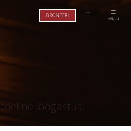
ET
BRONEERI
MENÜÜ
õeline lõõgastus!