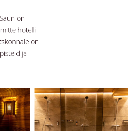
 Saun on
itte hotelli
eltskonnale on
pisteid ja