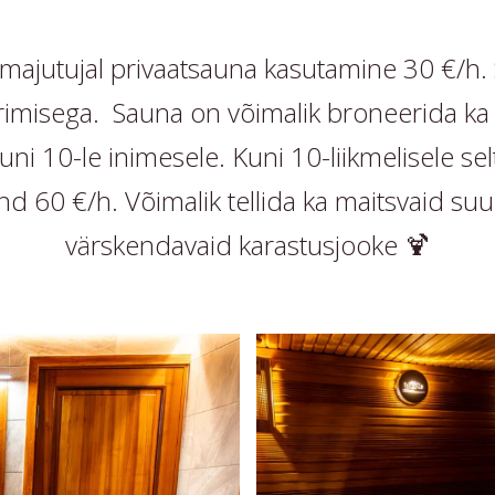
s majutujal privaatsauna kasutamine 30 €/h.
imisega. Sauna on võimalik broneerida ka m
kuni 10-le inimesele. Kuni 10-liikmelisele s
d 60 €/h. Võimalik tellida ka maitsvaid suu
värskendavaid karastusjooke 🍹