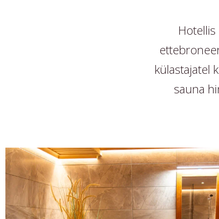
Hotelli
ettebroneer
külastajatel 
sauna hin