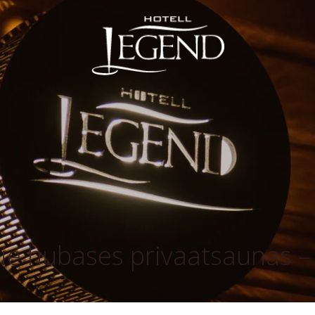
e hubases privaatsaunas – t